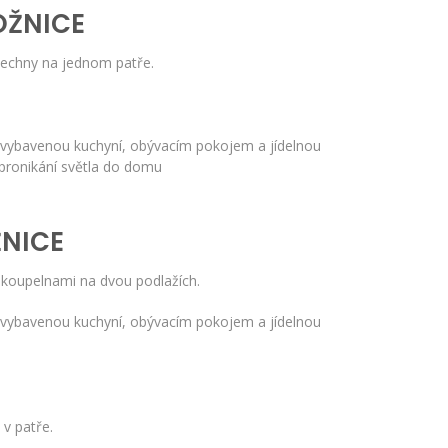
OŽNICE
všechny na jednom patře.
ě vybavenou kuchyní, obývacím pokojem a jídelnou
pronikání světla do domu
ŽNICE
l koupelnami na dvou podlažích.
ě vybavenou kuchyní, obývacím pokojem a jídelnou
 v patře.