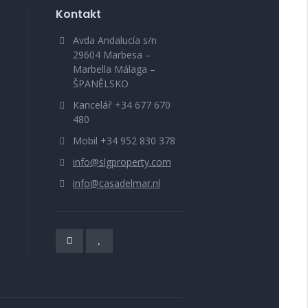
Kontakt
Avda Andalucía s/n
29604 Marbesa –
Marbella Málaga –
ŠPANĚLSKO
Kancelář +34 677 670
480
Mobil +34 952 830 378
info@slgproperty.com
info@casadelmar.nl