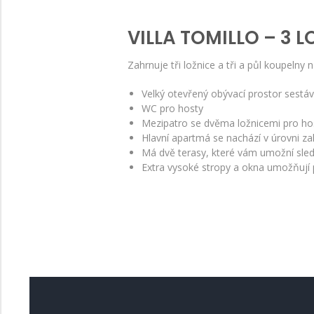
VILLA TOMILLO – 3 L
Zahrnuje tři ložnice a tři a půl koupelny 
Velký otevřený obývací prostor sestáv
WC pro hosty
Mezipatro se dvěma ložnicemi pro hos
Hlavní apartmá se nachází v úrovni z
Má dvě terasy, které vám umožní sled
Extra vysoké stropy a okna umožňují 