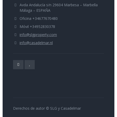
Avda Andalucía s/n 29604 Marbesa – Marbella
Málaga – ESPAÑA
Oficina +34677670480
Móvil +34952830378
info@slgproperty.com
info@casadelmar.nl
Derechos de autor © SLG y Casadelmar