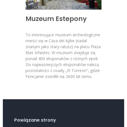
Muzeum Estepony
To interesujące muzeum archeologiczne
mieści się w Casa del Ajibe (nadal
znanym jako stary ratusz) na placu Plaza
Blas Infantes. W muzeum znajduje się
ponad 400 eksponatów z różnych epok.
Do najważniejszych eksponatów należą
pozostałości z osady „El Torreon”, gdzie
Fenicjanie osiedlili się 2600 lat temu.
Powiązane strony