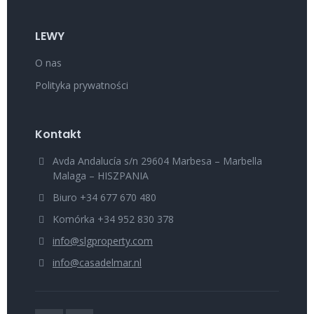
LEWY
O nas
Polityka prywatności
Kontakt
Avda Andalucía s/n 29604 Marbesa – Marbella
Malaga – HISZPANIA
Biuro +34 677 670 480
Komórka +34 952 830 378
info@slgproperty.com
info@casadelmar.nl